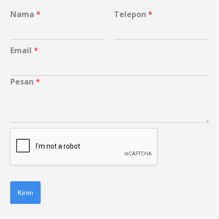
in
in
Nama
*
Telepon
*
new
new
window
window
Email
*
Pesan
*
Kirim