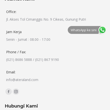
Office:
Jl. Akses Tol Cimanggis No. 9 Cikeas, Gunung Putri
WhatsApp ke sini
Jam Kerja
Senin - Jumat : 08.00 - 17.00
Phone / Fax:
(021) 8686 5888 / (021) 867 9190
Email:
info@ateraland.com
Find us on:
Facebook
Instagram
page
page
Hubungi Kami
opens
opens